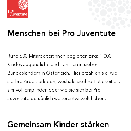
Angebote
Menschen bei Pro Juventute
Gemeinsam helfen
Rund 600 Mitarbeiter:innen begleiten zirka 1.000
Pro Juventute
Kinder, Jugendliche und Familien in sieben
Ihre Spende für Kinder
Bundesländern in Österreich. Hier erzählen sie, wie
Kondolenzspende
sie ihre Arbeit erleben, weshalb sie ihre Tätigkeit als
Jobs und Karriere
Was wir tun
sinnvoll empfinden oder wie sie sich bei Pro
Vermächtnis
Juventute persönlich weiterentwickelt haben.
Unsere Werte
Großes bewirken
Kinderschutz
CSR und Sponsoring
Arbeiten bei Pro Juventute
Gemeinsam Kinder stärken
Geschichte
Social Active Day
Aktuelle Stellenangebote