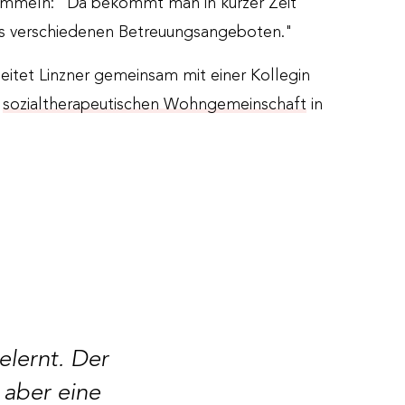
ammeln: "Da bekommt man in kurzer Zeit
aus verschiedenen Betreuungsangeboten."
leitet Linzner gemeinsam mit einer Kollegin
r
sozialtherapeutischen Wohngemeinschaft
in
elernt. Der
 aber eine