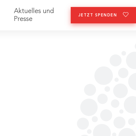
Aktuelles und
JETZT SPENDEN
Presse
y
ei Pro Juventute
Nachhaltigkeit
Up to date
tellenangebote
Jahresberichte
Meldungen
gel
Zahlen und Fakten
Veranstaltungen
rkeit
ogramm
Partner:innen
Downloads
enengagement
Fragen und Antworten
Pressesprecherin
d Antworten zur Bewerbung