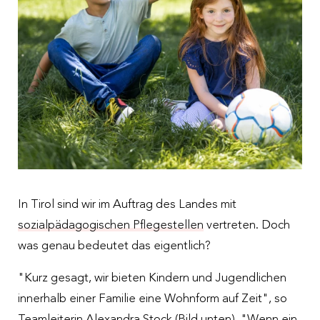
Menschen
Organisation
Up to date
Spendendosen
Traineeprogramm
Nachhaltigkeit
Meldungen
Spendengütesiegel
Freiwilligenengagement
Jahresberichte
Veranstaltungen
Spendenabsetzbarkeit
Fragen und Antworten zur Bewerbung
Zahlen und Fakten
Downloads
Partner:innen
Pressesprecherin
Fragen und Antworten
In Tirol sind wir im Auftrag des Landes mit
sozialpädagogischen Pflegestellen
vertreten. Doch
was genau bedeutet das eigentlich?
"Kurz gesagt, wir bieten Kindern und Jugendlichen
innerhalb einer Familie eine Wohnform auf Zeit", so
Teamleiterin Alexandra Stock (Bild unten). "Wenn ein