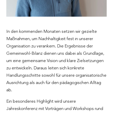
Menschen
Organisation
Up to date
Spendendosen
Traineeprogramm
Nachhaltigkeit
Meldungen
Spendengütesiegel
Freiwilligenengagement
Jahresberichte
Veranstaltungen
Spendenabsetzbarkeit
In den kommenden Monaten setzen wir gezielte
Fragen und Antworten zur Bewerbung
Maßnahmen, um Nachhaltigkeit fest in unserer
Zahlen und Fakten
Downloads
Organisation zu verankern. Die Ergebnisse der
Partner:innen
Pressesprecherin
Gemeinwohl-Bilanz dienen uns dabei als Grundlage,
um eine gemeinsame Vision und klare Zielsetzungen
Fragen und Antworten
zu entwickeln. Daraus leiten sich konkrete
Handlungsschritte sowohl für unsere organisatorische
Ausrichtung als auch für den pädagogischen Alltag
ab.
Ein besonderes Highlight wird unsere
Jahreskonferenz mit Vorträgen und Workshops rund