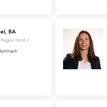
el, BA
| Region Nord 2
Mettmach