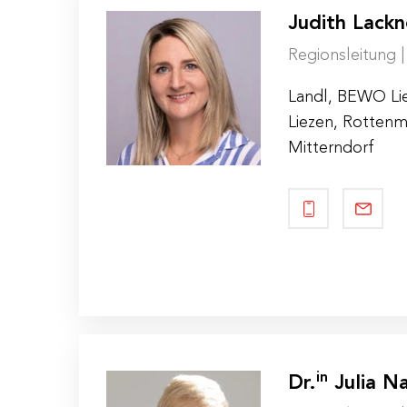
Judith Lackn
Regionsleitung 
Landl, BEWO Lie
Liezen, Rotten
Mitterndorf
in
Dr.
Julia N