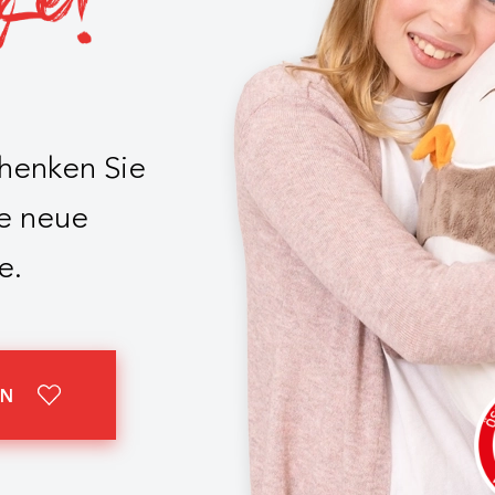
chenken Sie
e neue
e.
EN