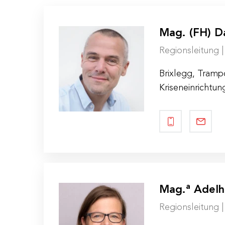
Mag.
(
FH
) D
Regionsleitung 
Brixlegg, Trampo
Kriseneinrichtun
a
Mag.
Adelh
Regionsleitung |