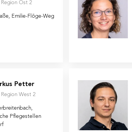
| Region Ost 2
traße, Emilie-Flöge-Weg
rkus Petter
| Region West 2
erbreitenbach,
che Pflegestellen
rf