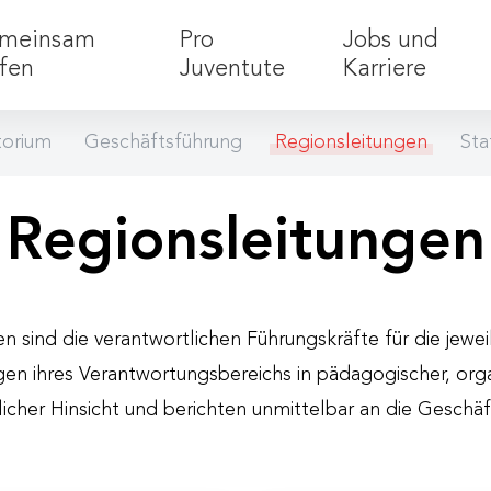
meinsam
Pro
Jobs und
lfen
Juventute
Karriere
torium
Geschäftsführung
Regionsleitungen
Sta
Ihre Spende für Kinder
Was wir tun
Social Active Da
Arbeiten b
Kondolenzspende
Unsere Werte
Spendendosen
Aktuelle S
Regionsleitungen
Vermächtnis
Kinderschutz
Spendengütesie
Menschen
Großes bewirken
Geschichte
Spendenabsetzba
Traineepr
CSR und Sponsoring
Organisation
Freiwillig
n sind die verantwortlichen Führungskräfte für die jewe
Fragen un
gen ihres Verantwortungsbereichs in pädagogischer, org
licher Hinsicht und berichten unmittelbar an die Geschä