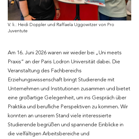
Menschen
Organisation
Up to date
Spendendosen
Traineeprogramm
Nachhaltigkeit
Meldungen
Spendengütesiegel
V. li.: Heidi Doppler und Raffaela Uggowitzer von Pro
Juventute
Freiwilligenengagement
Jahresberichte
Veranstaltungen
Spendenabsetzbarkeit
Fragen und Antworten zur Bewerbung
Zahlen und Fakten
Downloads
Am 16. Juni 2026 waren wir wieder bei „Uni meets
Partner:innen
Praxis“ an der Paris Lodron Universität dabei. Die
Pressesprecherin
Veranstaltung des Fachbereichs
Fragen und Antworten
Erziehungswissenschaft bringt Studierende mit
Unternehmen und Institutionen zusammen und bietet
eine großartige Gelegenheit, um ins Gespräch über
Praktika und berufliche Perspektiven zu kommen. Wir
konnten an unserem Stand viele interessierte
Studierende begrüßen und spannende Einblicke in
die vielfältigen Arbeitsbereiche und