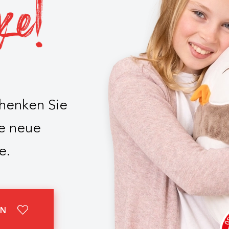
chenken Sie
e neue
e.
EN