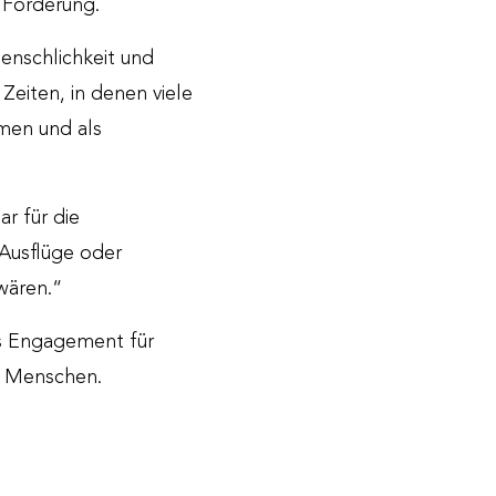
 Förderung.
enschlichkeit und
Zeiten, in denen viele
hmen und als
r für die
 Ausflüge oder
wären.“
as Engagement für
er Menschen.