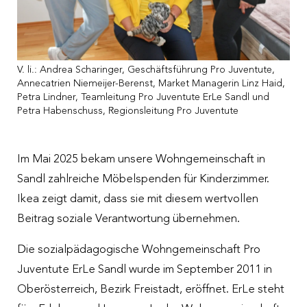
Menschen
Organisation
Up to date
Spendendosen
Traineeprogramm
Nachhaltigkeit
Meldungen
Spendengütesiegel
V. li.: Andrea Scharinger, Geschäftsführung Pro Juventute,
Freiwilligenengagement
Jahresberichte
Veranstaltungen
Spendenabsetzbarkeit
Annecatrien Niemeijer-Berenst, Market Managerin Linz Haid,
Petra Lindner, Teamleitung Pro Juventute ErLe Sandl und
Fragen und Antworten zur Bewerbung
Zahlen und Fakten
Downloads
Petra Habenschuss, Regionsleitung Pro Juventute
Partner:innen
Pressesprecherin
Im Mai 2025 bekam unsere Wohngemeinschaft in
Fragen und Antworten
Sandl zahlreiche Möbelspenden für Kinderzimmer.
Ikea zeigt damit, dass sie mit diesem wertvollen
Beitrag soziale Verantwortung übernehmen.
Die sozialpädagogische Wohngemeinschaft Pro
Juventute ErLe Sandl wurde im September 2011 in
Oberösterreich, Bezirk Freistadt, eröffnet. ErLe steht