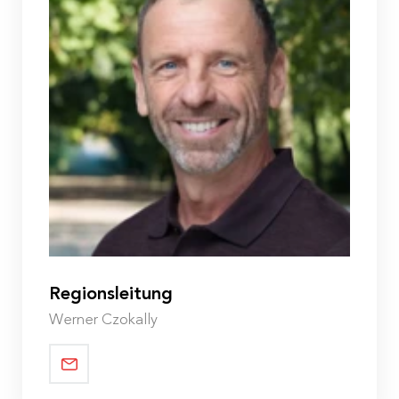
Gewaltloser Widerstand – Neue Autorität
Biographiearbeit
Klinische Psychologie
Rückführung in die Herkunftsfamilie
Zirkuspädagogik
SEN – Sicherheit entwickeln, Entwicklung nutzen
Sexualpädagogik
PQM/Fice
Regionsleitung
Werner Czokally