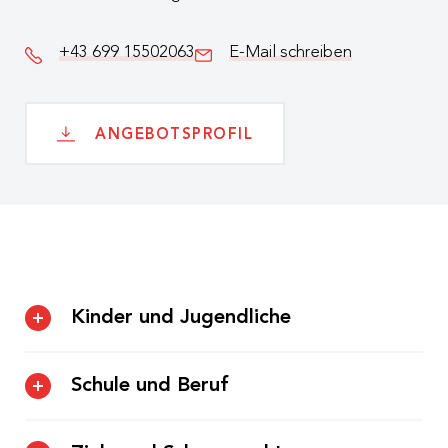
+43 699 15502063
E-Mail schreiben
ANGEBOTSPROFIL
Kinder und Jugendliche
Unsere Wohngemeinschaft ist vorübergehend oder
Schule und Beruf
längerfristig der Ort, wo die Kinder und Jugendlichen
zu Hause sind. Wir bieten den jungen Menschen ein
In Klosterneuburg gibt es sämtliche Pflichtschulen